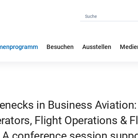
menprogramm
Besuchen
Ausstellen
Medie
enecks in Business Aviation:
ators, Flight Operations & Fl
- A conference session suppo