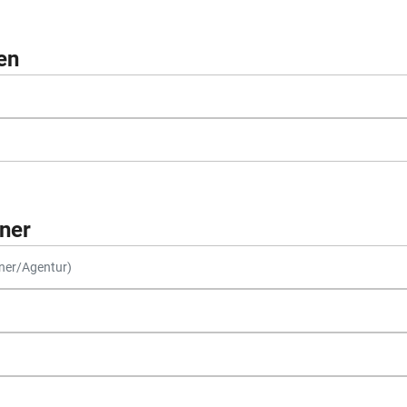
en
ner