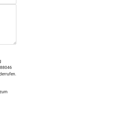
g
 88046
derrufen.
 zum