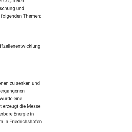
r CO₂-freien
rschung und
em folgenden Themen:
offzellenentwicklung
ionen zu senken und
 vergangenen
 wurde eine
zt erzeugt die Messe
erbare Energie in
n in Friedrichshafen