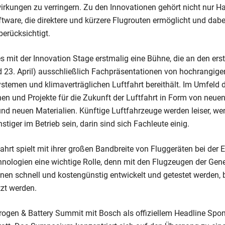
rkungen zu verringern. Zu den Innovationen gehört nicht nur H
ware, die direktere und kürzere Flugrouten ermöglicht und dabe
erücksichtigt.
 es mit der Innovation Stage erstmalig eine Bühne, die an den ers
 23. April) ausschließlich Fachpräsentationen von hochrangig
ystemen und klimaverträglichen Luftfahrt bereithält. Im Umfeld 
onen und Projekte für die Zukunft der Luftfahrt in Form von neue
nd neuen Materialien. Künftige Luftfahrzeuge werden leiser, we
tiger im Betrieb sein, darin sind sich Fachleute einig.
ahrt spielt mit ihrer großen Bandbreite von Fluggeräten bei der
hnologien eine wichtige Rolle, denn mit den Flugzeugen der Gen
en schnell und kostengünstig entwickelt und getestet werden, b
tzt werden.
rogen & Battery Summit mit Bosch als offiziellem Headline Spon