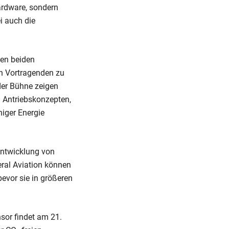
ardware, sondern
i auch die
ten beiden
en Vortragenden zu
der Bühne zeigen
n Antriebskonzepten,
niger Energie
 Entwicklung von
eral Aviation können
evor sie in größeren
sor findet am 21.