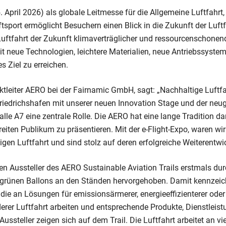
. April 2026) als globale Leitmesse für die Allgemeine Luftfahrt,
tsport ermöglicht Besuchern einen Blick in die Zukunft der Luftf
 Luftfahrt der Zukunft klimaverträglicher und ressourcenschonend
it neue Technologien, leichtere Materialien, neue Antriebssystem
es Ziel zu erreichen.
ektleiter AERO bei der Fairnamic GmbH, sagt: „Nachhaltige Luftfah
riedrichshafen mit unserer neuen Innovation Stage und der neug
alle A7 eine zentrale Rolle. Die AERO hat eine lange Tradition da
eiten Publikum zu präsentieren. Mit der e-Flight-Expo, waren wir
igen Luftfahrt und sind stolz auf deren erfolgreiche Weiterentwi
en Aussteller des AERO Sustainable Aviation Trails erstmals du
 grünen Ballons an den Ständen hervorgehoben. Damit kennzeic
 die an Lösungen für emissionsärmerer, energieeffizienterer oder
rer Luftfahrt arbeiten und entsprechende Produkte, Dienstleist
 Aussteller zeigen sich auf dem Trail. Die Luftfahrt arbeitet an v