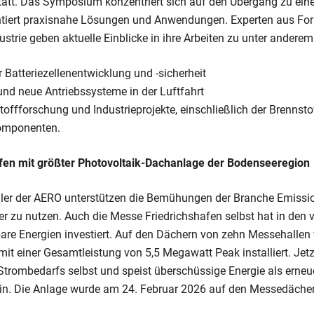
tatt. Das Symposium konzentriert sich auf den Übergang zu eine
ntiert praxisnahe Lösungen und Anwendungen. Experten aus Fo
ustrie geben aktuelle Einblicke in ihre Arbeiten zu unter ander
er Batteriezellenentwicklung und -sicherheit
 und neue Antriebssysteme in der Luftfahrt
toffforschung und Industrieprojekte, einschließlich der Brennst
komponenten.
fen mit größter Photovoltaik-Dachanlage der Bodenseeregion
eller der AERO unterstützen die Bemühungen der Branche Emiss
er zu nutzen. Auch die Messe Friedrichshafen selbst hat in den
are Energien investiert. Auf den Dächern von zehn Messehallen
it einer Gesamtleistung von 5,5 Megawatt Peak installiert. Jet
 Strombedarfs selbst und speist überschüssige Energie als erneu
ein. Die Anlage wurde am 24. Februar 2026 auf den Messedächer