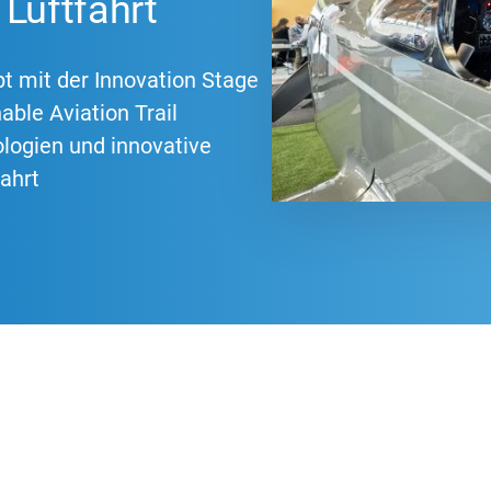
 Luftfahrt
t mit der Innovation Stage
able Aviation Trail
logien und innovative
ahrt