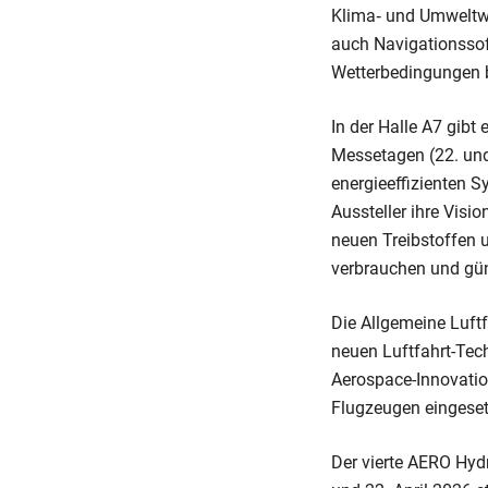
Klima‑ und Umweltwi
auch Navigationssoft
Wetterbedingungen b
In der Halle A7 gibt
Messetagen (22. und
energieeffizienten S
Aussteller ihre Visi
neuen Treibstoffen u
verbrauchen und güns
Die Allgemeine Luftf
neuen Luftfahrt-Tec
Aerospace-Innovation
Flugzeugen eingese
Der vierte AERO Hyd