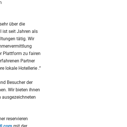
n
sehr über die
ist seit Jahren als
tungen tätig. Wir
mmervermittlung
r Plattform zu fairen
rfahrenen Partner
 lokale Hotellerie .“
und Besucher der
en. Wir bieten ihnen
en ausgezeichneten
er reservieren
l.com
mit der