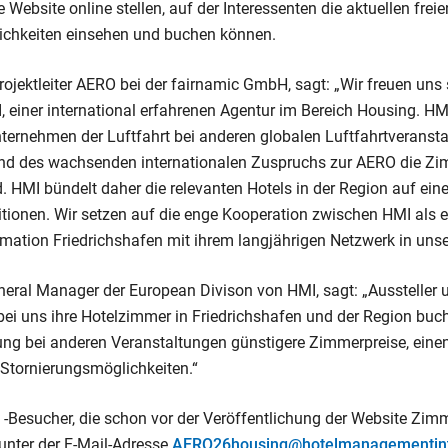
 Website online stellen, auf der Interessenten die aktuellen freie
chkeiten einsehen und buchen können.
Projektleiter AERO bei der fairnamic GmbH, sagt: „Wir freuen uns 
 einer international erfahrenen Agentur im Bereich Housing. HMI 
ternehmen der Luftfahrt bei anderen globalen Luftfahrtveranstal
nd des wachsenden internationalen Zuspruchs zur AERO die Zi
. HMI bündelt daher die relevanten Hotels in der Region auf eine
ionen. Wir setzen auf die enge Kooperation zwischen HMI als e
rmation Friedrichshafen mit ihrem langjährigen Netzwerk in unsere
eneral Manager der European Divison von HMI, sagt: „Aussteller 
i uns ihre Hotelzimmer in Friedrichshafen und der Region buch
ung bei anderen Veranstaltungen günstigere Zimmerpreise, ein
 Stornierungsmöglichkeiten.“
-Besucher, die schon vor der Veröffentlichung der Website Zimm
unter der E-Mail-Adresse
AERO26housing@hotelmanagementint