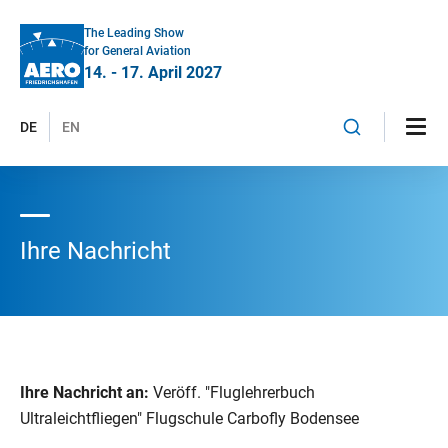
The Leading Show
for General Aviation
14. - 17. April 2027
DE
EN
Ihre Nachricht
Ihre Nachricht an:
Veröff. "Fluglehrerbuch
Ultraleichtfliegen" Flugschule Carbofly Bodensee