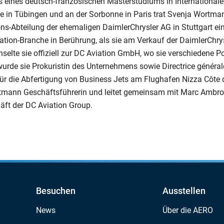
eines deutsch-französischen Masterstudiums in Internationale
re in Tübingen und an der Sorbonne in Paris trat Svenja Wortma
ns-Abteilung der ehemaligen DaimlerChrysler AG in Stuttgart ei
iation-Branche in Berührung, als sie am Verkauf der DaimlerChr
selte sie offiziell zur DC Aviation GmbH, wo sie verschiedene Po
rde sie Prokuristin des Unternehmens sowie Directrice général
ür die Abfertigung von Business Jets am Flughafen Nizza Côte d
tmann Geschäftsführerin und leitet gemeinsam mit Marc Ambro
äft der DC Aviation Group.
Besuchen
Ausstellen
News
Über die AERO