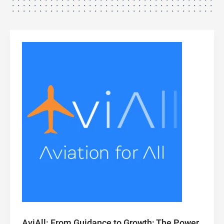
AviAll: From Guidance to Growth: The Power