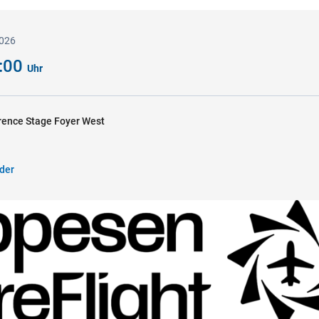
2026
3:00
Uhr
ence Stage Foyer West
der