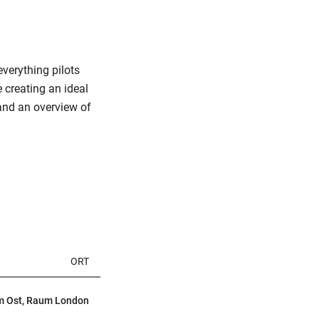
everything pilots
e creating an ideal
 and an overview of
ORT
m Ost, Raum London