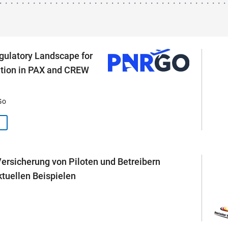
gulatory Landscape for
ation in PAX and CREW
Go
ersicherung von Piloten und Betreibern
tuellen Beispielen