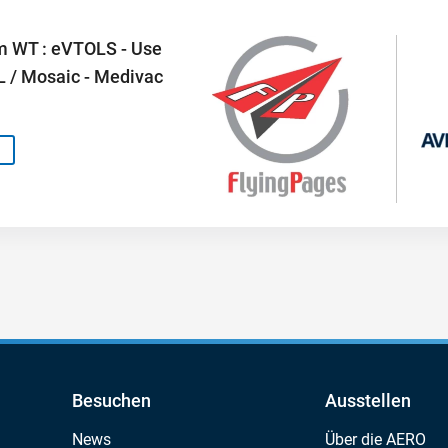
m WT : eVTOLS - Use
UL / Mosaic - Medivac
Besuchen
Ausstellen
News
Über die AERO