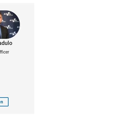
adulo
fficer
en