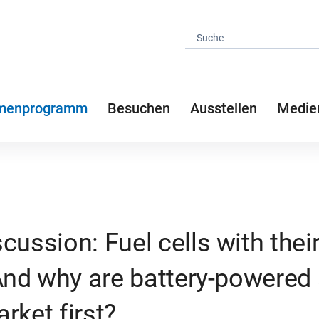
menprogramm
Besuchen
Ausstellen
Medie
cussion: Fuel cells with the
 And why are battery-powered 
rket first?