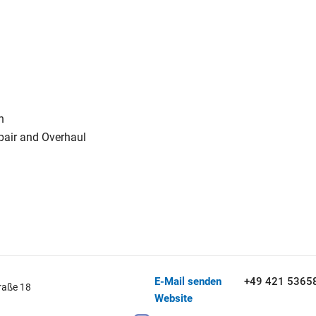
n
pair and Overhaul
E-Mail senden
+49 421 5365
raße 18
Website