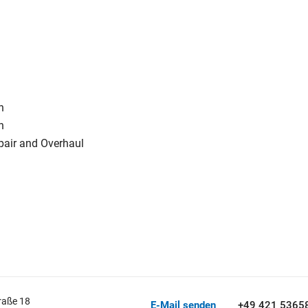
n
n
pair and Overhaul
raße 18
E-Mail senden
+49 421 5365